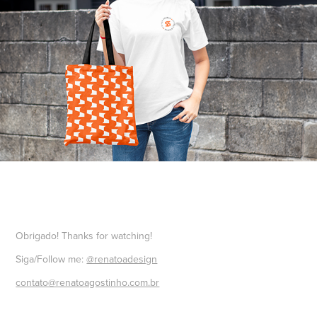
Obrigado! Thanks for watching!
Siga/Follow me:
@renatoadesign
contato@renatoagostinho.com.br