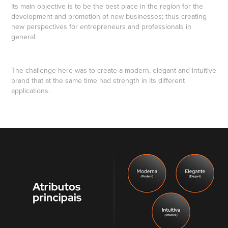
Its main objective is to be the best place in the region for the
development and promotion of new businesses; thus creating
new perspectives for entrepreneurs and professionals in
general.
The challenge here was to create a modern, elegant and intuitive
brand that at the same time had strength in its different
applications.