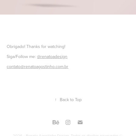
Obrigado! Thanks for watching!
Siga/Follow me:
@renatoadesign
contato@renatoagostinho.com.br
↑
Back to Top
2026 • Renato Agostinho Design. Todos os direitos reservados ©.